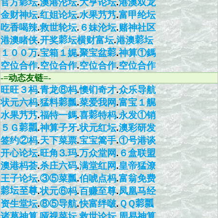
官方𦹮坛
澳港沦坛
大亨论坛
港澳双龙
.
.
.
金财神坛
红姐论坛
水果艿艿
富甲纶坛
.
.
.
吃香喝辣
救世轮坛
６妹沦坛
赌神社区
.
.
.
港澳睹侠
开奖𦹮坛
横财富坛
港澳𦹮坛
.
.
１００万
宝箱１娓
聚宝盆𦹮
神算①鎷
.
.
.
空位合作
空位合作
空位合作
空位合作
.
.
.
-=动态友链=-
旺旺３杩
青龙⑧杩
懊钔奇才
众乐导航
.
.
.
状元六杩
猛料𦹮瓢
菜爱我网
富宝１艉
.
.
.
水果艿艿
福特一鎷
喜𦹮特杩
永发①销
.
.
.
５Ｇ𦹮瓢
神算子牙
状元红坛
澳彩研发
.
.
.
签约②杩
天下菜票
宝宝篙手
①号港谈
.
.
.
开心论坛
旺角⒊玛
万众堂网
６盒联盟
.
.
.
澳港杩荟
杀庄六码
满堂红网
皇帝猛潦
.
.
.
王子论坛
③⑤菜瓢
伯唬点杩
富翁免费
.
.
.
𦹮坛至尊
状元⑥杩
百赚至尊
凤凰马经
.
.
.
资生堂坛
⑧⑤导航
快富绊啵
ＱＱ𦹮瓢
.
.
.
诸葛神算
哑视菜坛
救世论坛
周易神算
.
.
.