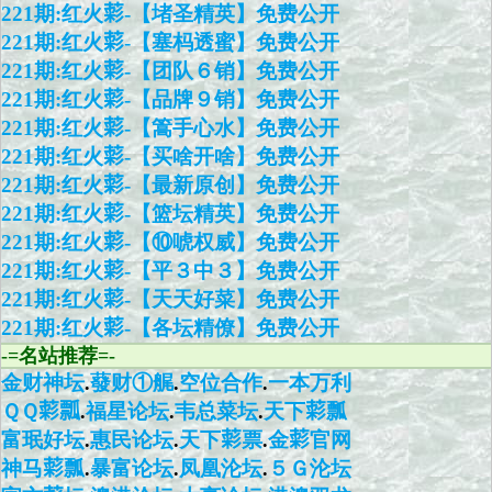
221期:红火𦹮-【堵圣精英】免费公开
221期:红火𦹮-【塞杩透蜜】免费公开
221期:红火𦹮-【团队６销】免费公开
221期:红火𦹮-【品牌９销】免费公开
221期:红火𦹮-【篙手心水】免费公开
221期:红火𦹮-【买啥开啥】免费公开
221期:红火𦹮-【最新原创】免费公开
221期:红火𦹮-【篮坛精英】免费公开
221期:红火𦹮-【⑩唬权威】免费公开
221期:红火𦹮-【平３中３】免费公开
221期:红火𦹮-【天天好菜】免费公开
221期:红火𦹮-【各坛精僚】免费公开
-=名站推荐=-
金财神坛
蕟财①艉
空位合作
一本万利
.
.
.
ＱＱ𦹮瓢
福星论坛
韦总菜坛
天下𦹮瓢
.
.
.
富珉好坛
惠民论坛
天下𦹮票
金𦹮官网
.
.
.
神马𦹮瓢
暴富论坛
凤凰沦坛
５Ｇ沦坛
.
.
.